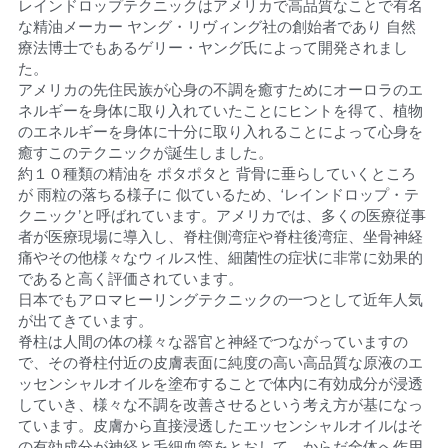
レインドロップテクニックはアメリカで高品質なことで有名
な精油メーカー ヤング・リヴィング社の創始者であり 自然
療法博士でもあるゲリー・ヤング氏によって開発されまし
た。
アメリカの先住民族が心身の不調を癒すためにオーロラのエ
ネルギーを身体に取り入れていたことにヒントを得て、植物
のエネルギーを身体に十分に取り入れることによって心身を
癒すこのテクニックが誕生しました。
約１０種類の精油を ポタポタと 背骨に垂らしていくところ
が 雨粒の落ちる様子に 似ているため、‘レインドロップ・テ
クニック’と呼ばれています。アメリカでは、多くの医療従事
者が医療現場に導入し、脊柱側湾症や脊柱後湾症、坐骨神経
痛やその他様々なウィルス性、細菌性の症状に非常に効果的
であると高く評価されています。
日本でもアロマヒーリングテクニックの一つとして近年人気
が出てきています。
脊柱は人間の体の様々な器官と神経でつながっていますの
で、その脊柱付近の皮膚表面に純度の高い高品質な原液のエ
ッセンシャルオイルを塗布することで体内に有効成分が浸透
していき、様々な不調を改善させるという考え方が基になっ
ています。皮膚から直接浸透したエッセンシャルオイルはそ
の有効成分が神経と毛細血管をとおして、からだ全体へ作用